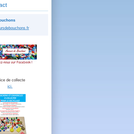
act
ouchons
ursde
bouchons
.fr
ice de collecte
ici.